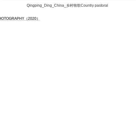
Qingping_Ding_China_乡村牧歌Country pastoral
PHOTOGRAPHY（2020）