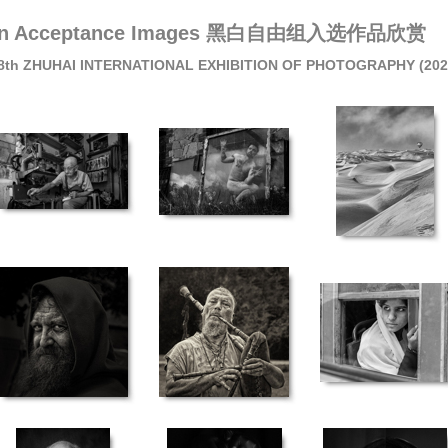
tion Acceptance Images 黑白自由组入选作品欣赏
HUHAI INTERNATIONAL EXHIBITION OF PHOTOGRAPHY (202